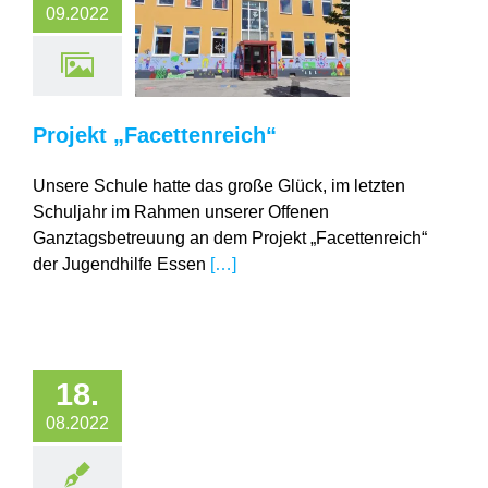
09.2022
Projekt
cettenreich“
Projekt „Facettenreich“
Unsere Schule hatte das große Glück, im letzten
Schuljahr im Rahmen unserer Offenen
Ganztagsbetreuung an dem Projekt „Facettenreich“
der Jugendhilfe Essen
[…]
18.
08.2022