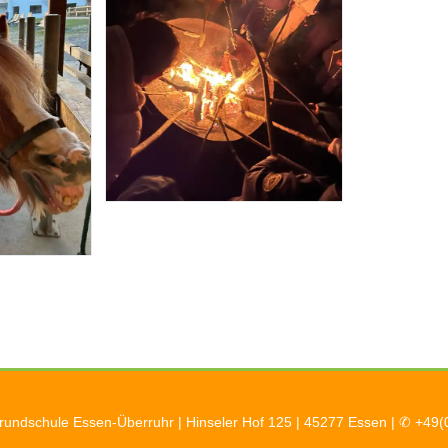
Grundschule Essen-Überruhr | Hinseler Hof 125 | 45277 Essen | ✆ +49(