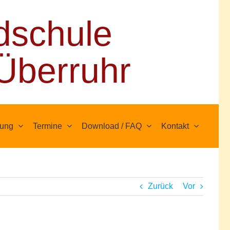
dschule
Überruhr
uung
Termine
Download / FAQ
Kontakt
Zurück
Vor