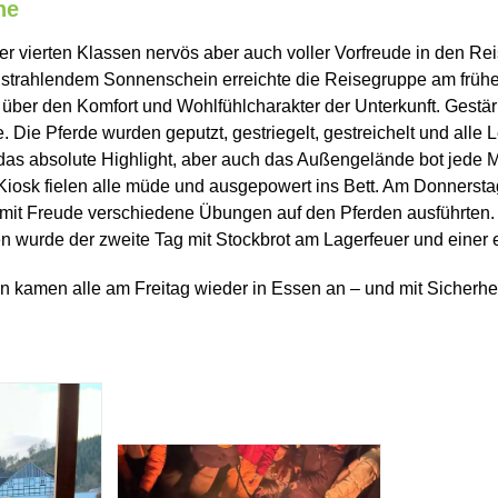
he
der vierten Klassen nervös aber auch voller Vorfreude in den 
 strahlendem Sonnenschein erreichte die Reisegruppe am frühe
über den Komfort und Wohlfühlcharakter der Unterkunft. Gestärk
ie Pferde wurden geputzt, gestriegelt, gestreichelt und alle 
 das absolute Highlight, aber auch das Außengelände bot jede 
sk fielen alle müde und ausgepowert ins Bett. Am Donnerstag g
r mit Freude verschiedene Übungen auf den Pferden ausführten. 
 wurde der zweite Tag mit Stockbrot am Lagerfeuer und einer e
gen kamen alle am Freitag wieder in Essen an – und mit Siche