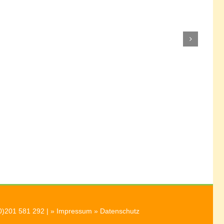
0)201 581 292 | »
Impressum
»
Datenschutz