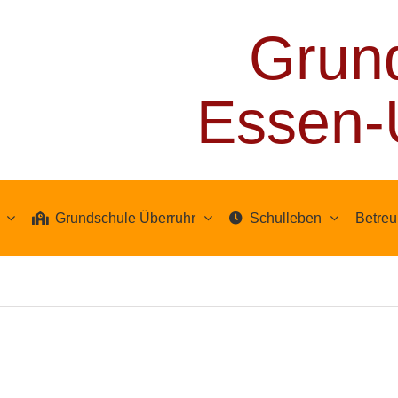
Grun
Essen-
Grundschule Überruhr
Schulleben
Betre