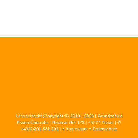
Urheberrecht (Copyright ©) 2019 - 2026 | Grundschule
Essen-Überruhr | Hinseler Hof 125 | 45277 Essen | ✆
+49(0)201 581 292 | »
Impressum
»
Datenschutz